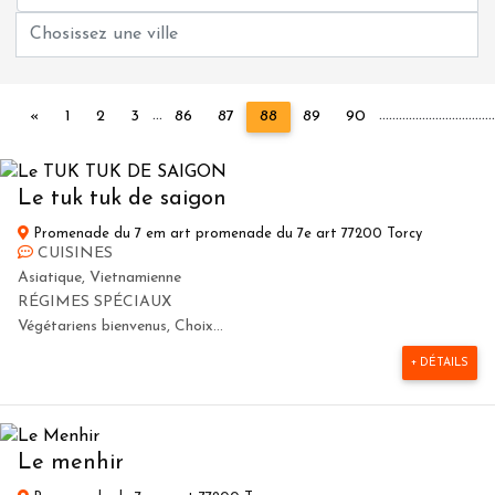
...
...
...
...
...
...
...
...
...
...
...
...
..
Précédent
«
1
2
3
86
87
88
89
90
Le tuk tuk de saigon
Promenade du 7 em art promenade du 7e art 77200 Torcy
CUISINES
Asiatique, Vietnamienne
RÉGIMES SPÉCIAUX
Végétariens bienvenus, Choix...
+ DÉTAILS
Le menhir