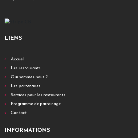
15 rue de paris 77200 Torcy
Les propriétaires de ce lieu magique, restaurateurs depuis plus
de 25 ans, vous recevront avec un accueil d´une rare...
+ DÉTAILS
LIENS
Accueil
Les restaurants
Qui sommes-nous ?
Les partenaires
Services pour les restaurants
Programme de parrainage
Contact
dragonland
INFORMATIONS
Promenade du 7e art 77200 Torcy