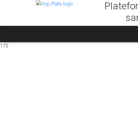
Platefo
sa
175