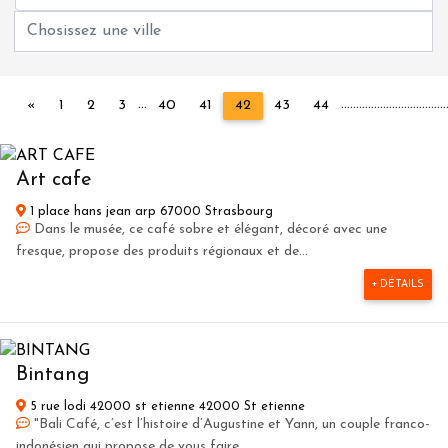
...
...
...
...
...
...
...
...
...
...
...
...
..
Précédent
«
1
2
3
40
41
42
43
44
Art cafe
1 place hans jean arp 67000 Strasbourg
Dans le musée, ce café sobre et élégant, décoré avec une
fresque, propose des produits régionaux et de...
+ DÉTAILS
Bintang
5 rue lodi 42000 st etienne 42000 St etienne
"Bali Café, c’est l’histoire d’Augustine et Yann, un couple franco-
indonésien qui propose de vous faire...