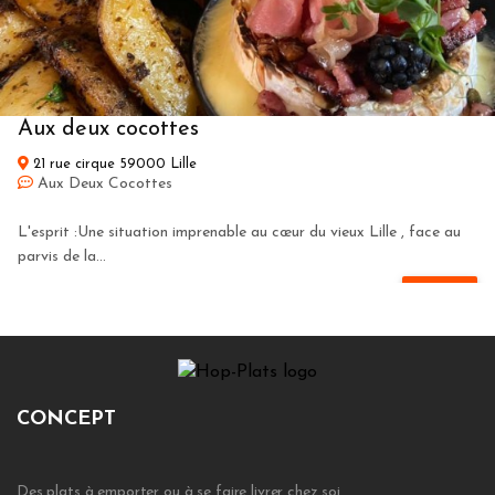
Aux deux cocottes
21 rue cirque 59000 Lille
Aux Deux Cocottes
L'esprit :Une situation imprenable au cœur du vieux Lille , face au
parvis de la...
+ DÉTAILS
Atlantico
CONCEPT
Quai des pecheurs 67000 Strasbourg
Café Atlantico - La péniche incontournable du quai des
pêcheurs !
Des plats à emporter ou à se faire livrer chez soi