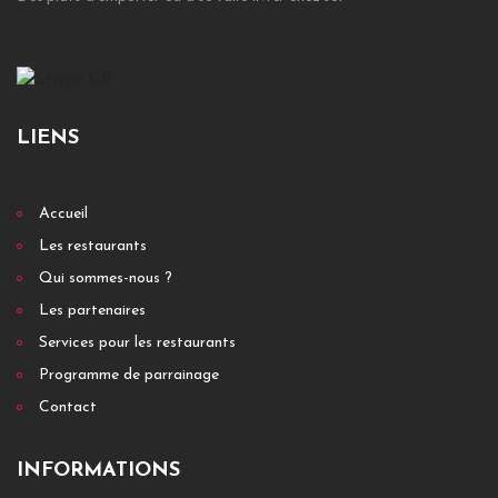
Au cœur de Strasbourg,...
+ DÉTAILS
LIENS
Accueil
Les restaurants
Qui sommes-nous ?
Les partenaires
Services pour les restaurants
Programme de parrainage
Contact
Aux epherites
17 rue nicolas leblanc 59000 Lille
INFORMATIONS
Aux Ephérites - La bistronomie fusionnelle et juste.