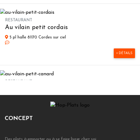
RESTAURANT
Au vilain petit cordais
5 pl halle 81170 Cordes sur ciel
+ DÉTAILS
RESTAURANT
Au vilain petit canard
41 rue franklin 69002 Lyon
+ DÉTAILS
CONCEPT
Des plats à emporter ou à se faire livrer chez soi