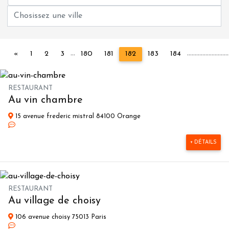
...
...
...
...
...
...
...
...
...
...
Précédent
«
1
2
3
180
181
182
183
184
RESTAURANT
Au vin chambre
15 avenue frederic mistral 84100 Orange
+ DÉTAILS
RESTAURANT
Au village de choisy
106 avenue choisy 75013 Paris