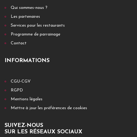
+ DÉTAILS
Qui sommes-nous ?
Les partenaires
Services pour les restaurants
Programme de parrainage
Contact
INFORMATIONS
CRÈPERIE / CRÊPE À EMPORTER
Crêperie les embruns
CGU-CGV
3 pl cloche pres de l'eglise 22520 Binic etables sur mer
RGPD
Mentions légales
+ DÉTAILS
Mettre à jour les préférences de cookies
SUIVEZ-NOUS
SUR LES RÉSEAUX SOCIAUX