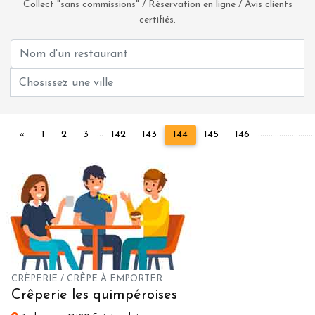
Collect "sans commissions" / Réservation en ligne / Avis clients
certifiés.
...
...
...
...
...
...
...
...
...
...
Précédent
«
1
2
3
142
143
144
145
146
CRÈPERIE / CRÊPE À EMPORTER
Crêperie les quimpéroises