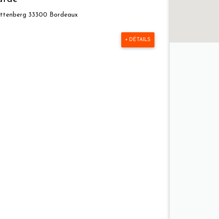
tuttenberg 33300 Bordeaux
+ DÉTAILS
330 Grenade
+ DÉTAILS
ins
craponne 13640 La roque d''antheron'
+ DÉTAILS