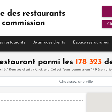
e des restaurants
 commission
C
es restaurants
Avantages clients
Espace restaurateur
estaurant parmi les
178 323
de
élité / Remises clients / Click and Collect "sans commissions" / Réservation 
...
...
...
...
...
...
...
...
...
...
...
...
...
...
...
...
...
...
...
...
...
...
...
...
...
...
...
...
...
...
...
...
...
...
...
...
...
...
...
...
...
...
...
...
...
...
...
...
...
..