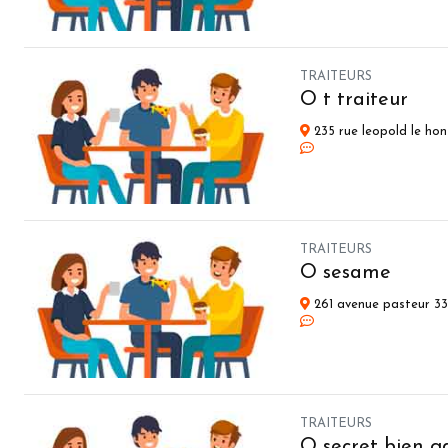
TRAITEURS
O t traiteur
235 rue leopold le ho
TRAITEURS
O sesame
261 avenue pasteur 3
TRAITEURS
O secret bien g