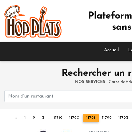
Plateform
sans
Accueil
L
Rechercher un r
NOS SERVICES
: Carte de fid
...
Précédent
«
1
2
3
11719
11720
11721
11722
11723