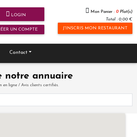
Mon Panier :
0
Plat(s)
LOGIN
Total : 0,00 €
J'INSCRIS MON RESTAURANT
RÉER UN COMPTE
Contact
 notre annuaire
en ligne / Avis clients certifiés.
.
...
...
...
...
...
...
...
...
...
...
...
...
...
...
...
...
...
...
...
...
...
...
...
...
...
...
...
...
...
...
...
...
...
...
...
...
...
...
...
...
...
...
...
...
...
...
...
...
...
..