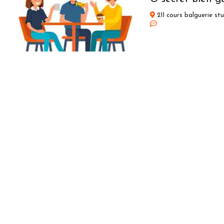
211 cours balguerie s
TRAITEURS
O poulet
10 impasse graves 31
TRAITEURS
O poivre en gra
15 boulevard adam de 