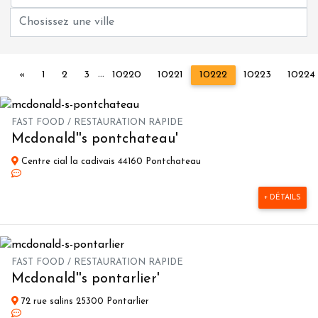
...
Précédent
«
1
2
3
10220
10221
10222
10223
10224
FAST FOOD / RESTAURATION RAPIDE
Mcdonald''s pontchateau'
Centre cial la cadivais 44160 Pontchateau
+ DÉTAILS
FAST FOOD / RESTAURATION RAPIDE
Mcdonald''s pontarlier'
72 rue salins 25300 Pontarlier