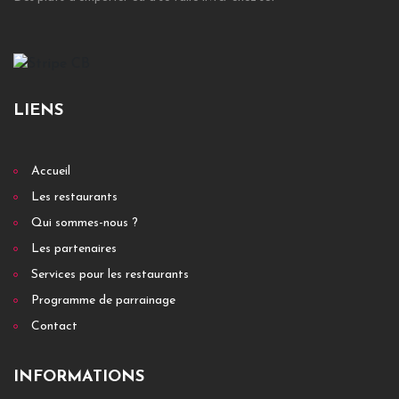
FAST FOOD / RESTAURATION RAPIDE
Mcdonald''s plaisance du touch'
32 route toulouse 31830 Plaisance du touch
+ DÉTAILS
LIENS
Accueil
FAST FOOD / RESTAURATION RAPIDE
Les restaurants
Mcdonald''s peyrehorade'
Qui sommes-nous ?
Route bayonne 40300 Peyrehorade
Les partenaires
Services pour les restaurants
+ DÉTAILS
Programme de parrainage
Contact
FAST FOOD / RESTAURATION RAPIDE
INFORMATIONS
Mcdonald''s pau sud'