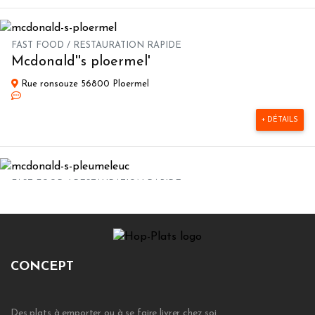
FAST FOOD / RESTAURATION RAPIDE
Mcdonald''s ploermel'
Rue ronsouze 56800 Ploermel
+ DÉTAILS
FAST FOOD / RESTAURATION RAPIDE
Mcdonald''s pleumeleuc'
8 rue galilee 35137 Pleumeleuc
+ DÉTAILS
CONCEPT
Des plats à emporter ou à se faire livrer chez soi