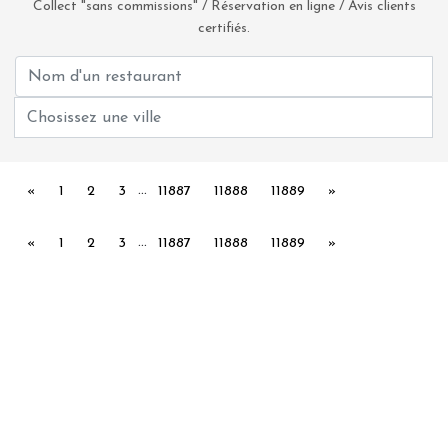
Collect "sans commissions" / Réservation en ligne / Avis clients
certifiés.
...
Précédent
Suivant
«
1
2
3
11887
11888
11889
»
...
Précédent
Suivant
«
1
2
3
11887
11888
11889
»