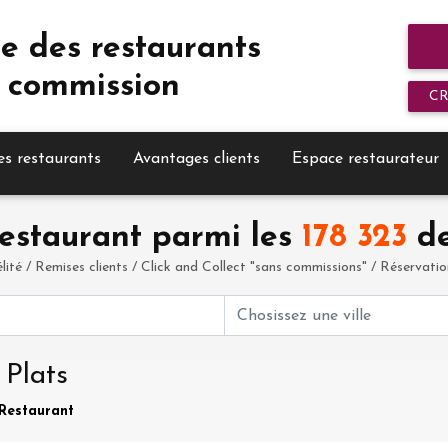
e des restaurants
 commission
C
es restaurants
Avantages clients
Espace restaurateur
estaurant parmi les
178 323
de
élité / Remises clients / Click and Collect "sans commissions" / Réservation 
 Plats
 Restaurant