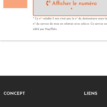
Afficher le numéro
*
* Ce n° valable 5 min n'est pas le n° du destinataire mais le
n° du service de mise en relation avec celui-ci. Ce service es
édité par Hop-Plats.
CONCEPT
LIENS