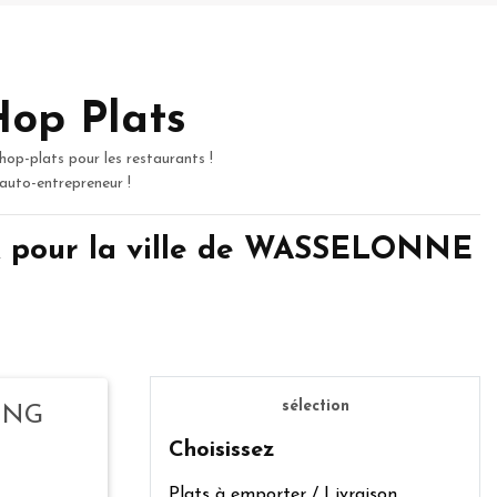
Hop Plats
hop-plats pour les restaurants !
 auto-entrepreneur !
 pour la ville de WASSELONNE
sélection
ING
Choisissez
Plats à emporter / Livraison