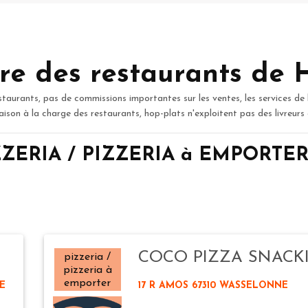
re des restaurants de 
staurants, pas de commissions importantes sur les ventes, les services de 
raison à la charge des restaurants, hop-plats n'exploitent pas des livreurs
IZZERIA / PIZZERIA à EMPORTER
COCO PIZZA SNACK
pizzeria /
pizzeria à
emporter
E
17 R AMOS 67310 WASSELONNE