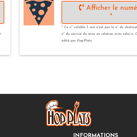
Afficher le numé
*
* Ce n° valable 5 min n'est pas le n° du destina
t
n° du service de mise en relation avec celui-ci. 
édité par Hop-Plats.
INFORMATIONS