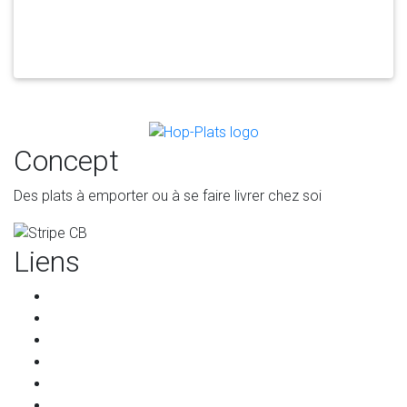
Concept
Des plats à emporter ou à se faire livrer chez soi
Liens
Accueil
Les restaurants
Qui sommes-nous ?
Les partenaires
Services pour les restaurants
Programme de parrainage