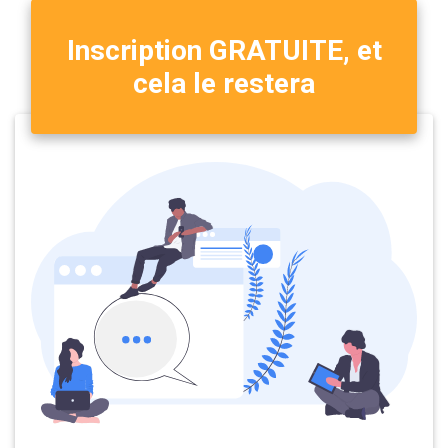
Inscription GRATUITE, et
cela le restera