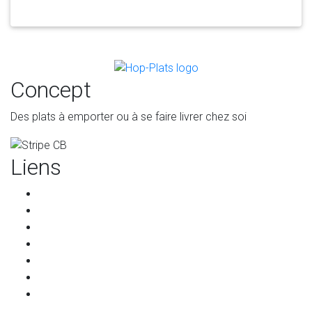
Concept
Des plats à emporter ou à se faire livrer chez soi
Liens
Accueil
Les restaurants
Qui sommes-nous ?
Les partenaires
Services pour les restaurants
Programme de parrainage
Contact