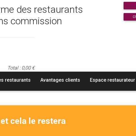
rme des restaurants
C
ns commission
Total : 0,00 €
es restaurants
Avantages clients
Espace restaurateur
et cela le restera