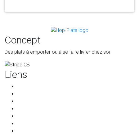
Concept
Des plats à emporter ou à se faire livrer chez soi
Liens
Accueil
Les restaurants
Qui sommes-nous ?
Les partenaires
Services pour les restaurants
Programme de parrainage
Contact