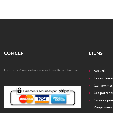
CONCEPT
LIENS
Des plats à emporter ou à se faire livrer chez soi
Accueil
Les restaur
Qui sommes
Les partenai
Services pou
Programme 