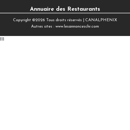
Annuaire des Restaurants
Copyright ©
2026 Tous droits réservés |
CANALPHENIX
Autres sites :
www.lesannonceschr.com
111