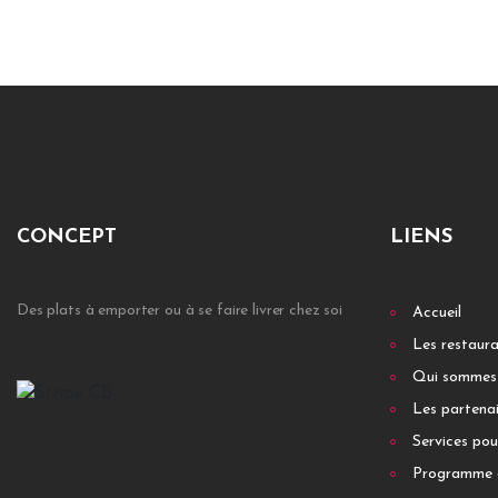
CONCEPT
LIENS
Des plats à emporter ou à se faire livrer chez soi
Accueil
Les restaur
Qui sommes
Les partenai
Services pou
Programme 