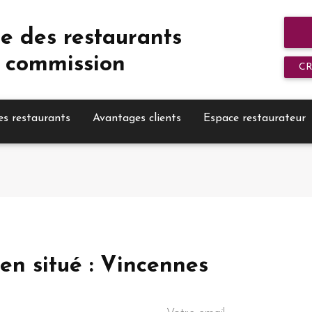
e des restaurants
 commission
C
es restaurants
Avantages clients
Espace restaurateur
zen situé : Vincennes