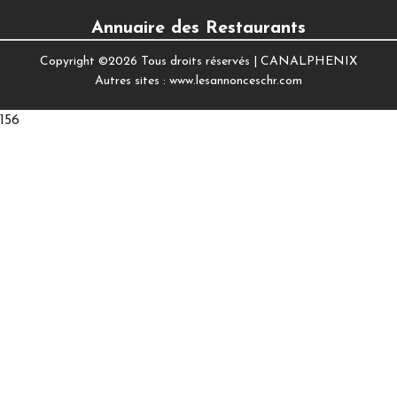
Annuaire des Restaurants
Copyright ©
2026 Tous droits réservés |
CANALPHENIX
Autres sites :
www.lesannonceschr.com
156