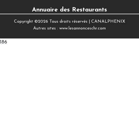
Annuaire des Restaurants
Copyright ©
2026 Tous droits réservés |
CANALPHENIX
Autres sites :
www.lesannonceschr.com
186