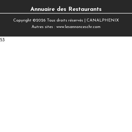
Annuaire des Restaurants
Copyright ©
2026 Tous droits réservés |
CANALPHENIX
Autres sites :
www.lesannonceschr.com
53