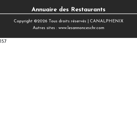
Annuaire des Restaurants
Copyright ©
2026 Tous droits réservés |
CANALPHENIX
Autres sites :
www.lesannonceschr.com
157