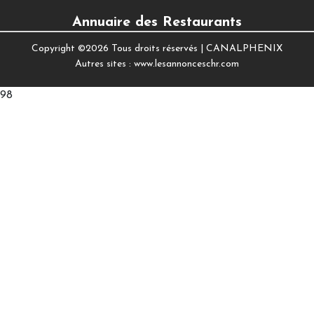
Annuaire des Restaurants
Copyright ©
2026 Tous droits réservés |
CANALPHENIX
Autres sites :
www.lesannonceschr.com
98