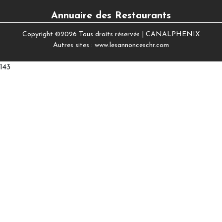
Annuaire des Restaurants
Copyright ©
2026 Tous droits réservés |
CANALPHENIX
Autres sites :
www.lesannonceschr.com
143