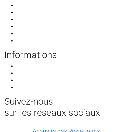
Les restaurants
Qui sommes-nous ?
Les partenaires
Services pour les restaurants
Programme de parrainage
Contact
Informations
CGU-CGV
RGPD
Mentions légales
Mettre à jour les préférences de cookies
Suivez-nous
sur les réseaux sociaux
facebook
Annuaire des Restaurants