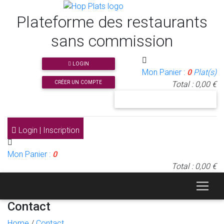
Plateforme des restaurants
sans commission
LOGIN
Mon Panier :
0
Plat(s)
CRÉER UN COMPTE
Total : 0,00 €
J'INSCRIS MON RESTAURANT
Login | Inscription
Mon Panier :
0
Total : 0,00 €
Contact
Home
/
Contact