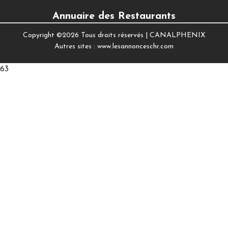
Annuaire des Restaurants
Copyright ©
2026 Tous droits réservés |
CANALPHENIX
Autres sites :
www.lesannonceschr.com
63