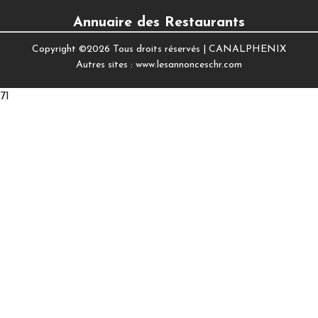
Annuaire des Restaurants
Copyright ©
2026 Tous droits réservés |
CANALPHENIX
Autres sites :
www.lesannonceschr.com
71