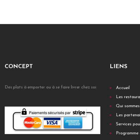
CONCEPT
LIENS
Des plats à emporter ou à se faire livrer chez soi
Accueil
Les restaur
Qui sommes
Les partenai
Services pou
Programme 