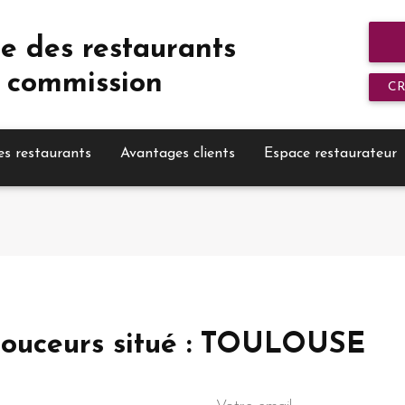
e des restaurants
 commission
C
es restaurants
Avantages clients
Espace restaurateur
1-douceurs situé : TOULOUSE