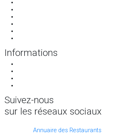
Les restaurants
Qui sommes-nous ?
Les partenaires
Services pour les restaurants
Programme de parrainage
Contact
Informations
CGU-CGV
RGPD
Mentions légales
Mettre à jour les préférences de cookies
Suivez-nous
sur les réseaux sociaux
facebook
Annuaire des Restaurants