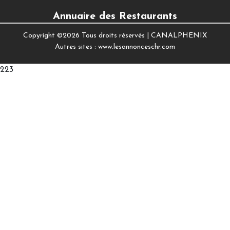
Annuaire des Restaurants
Copyright ©
2026 Tous droits réservés |
CANALPHENIX
Autres sites :
www.lesannonceschr.com
223