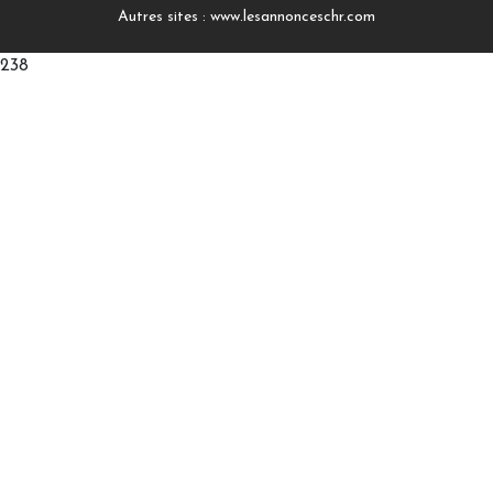
Autres sites :
www.lesannonceschr.com
238