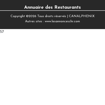
Annuaire des Restaurants
Copyright ©
2026 Tous droits réservés |
CANALPHENIX
Autres sites :
www.lesannonceschr.com
57