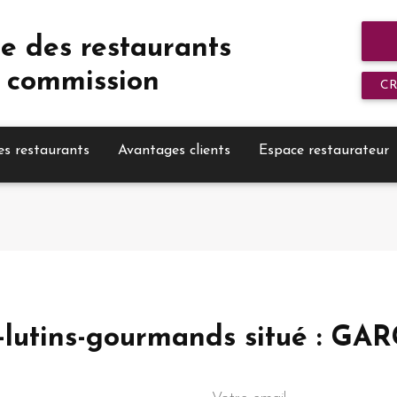
e des restaurants
 commission
C
es restaurants
Avantages clients
Espace restaurateur
Les-lutins-gourmands situé :