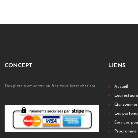
CONCEPT
LIENS
Des plats à emporter ou à se faire livrer chez soi
Accueil
Les restaur
Qui sommes
Les partenai
Services pou
Programme 