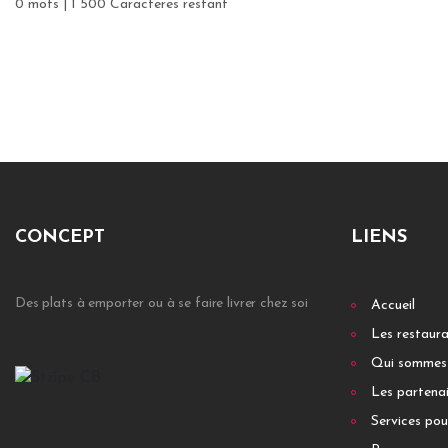
0 mots | 1 500 Caracteres restant
CONCEPT
LIENS
Des plats à emporter ou à se faire livrer chez soi
Accueil
Les restaur
Qui sommes
Les partenai
Services pou