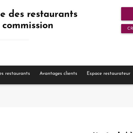
e des restaurants
 commission
C
es restaurants
Avantages clients
Espace restaurateur