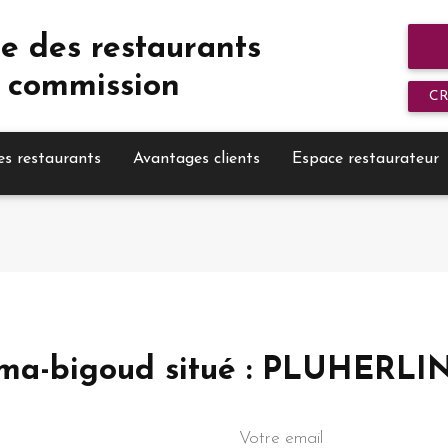
e des restaurants
 commission
C
es restaurants
Avantages clients
Espace restaurateur
Mama-bigoud situé : PLUHERLI
Votre email