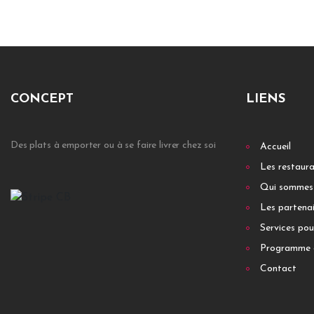
CONCEPT
LIENS
Des plats à emporter ou à se faire livrer chez soi
Accueil
Les restaur
Qui sommes
Les partenai
Services pou
Programme 
Contact