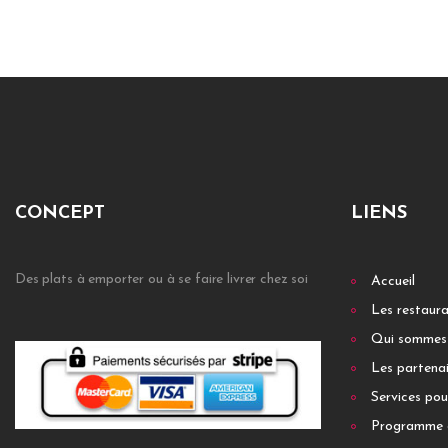
CONCEPT
LIENS
Des plats à emporter ou à se faire livrer chez soi
Accueil
Les restaur
Qui sommes
Les partenai
Services pou
Programme 