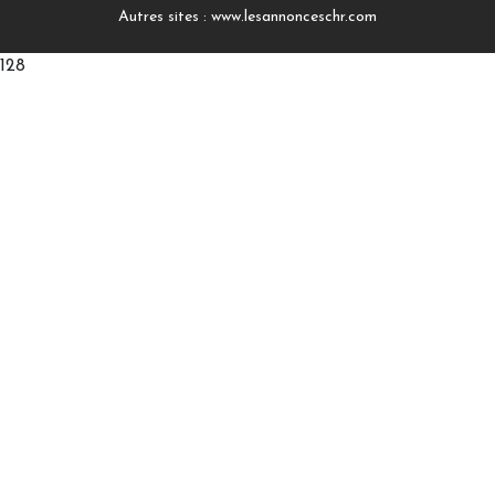
Autres sites :
www.lesannonceschr.com
128