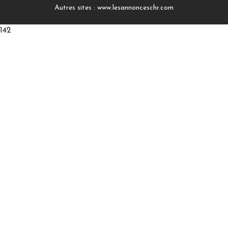
Autres sites :
www.lesannonceschr.com
142