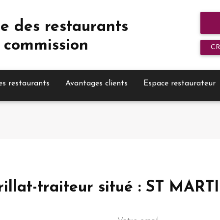
e des restaurants
 commission
C
es restaurants
Avantages clients
Espace restaurateur
rrillat-traiteur situé : ST M