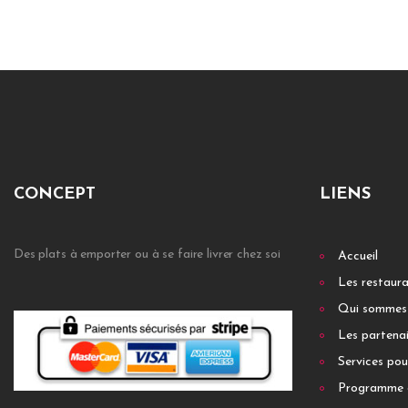
CONCEPT
LIENS
Des plats à emporter ou à se faire livrer chez soi
Accueil
Les restaur
Qui sommes
Les partenai
Services pou
Programme 