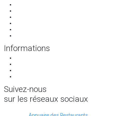
Les restaurants
Qui sommes-nous ?
Les partenaires
Services pour les restaurants
Programme de parrainage
Contact
Informations
CGU-CGV
RGPD
Mentions légales
Mettre à jour les préférences de cookies
Suivez-nous
sur les réseaux sociaux
facebook
Annuaire des Restaurants