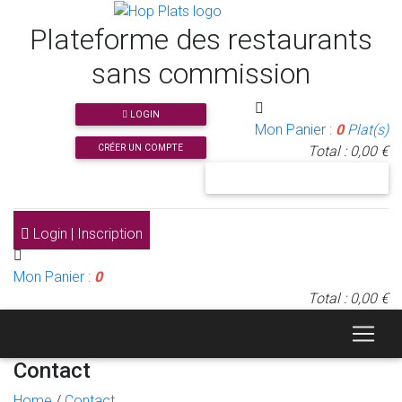
Plateforme des restaurants
sans commission
LOGIN
Mon Panier :
0
Plat(s)
CRÉER UN COMPTE
Total : 0,00 €
J'INSCRIS MON RESTAURANT
Login | Inscription
Mon Panier :
0
Total : 0,00 €
Contact
Home
/
Contact