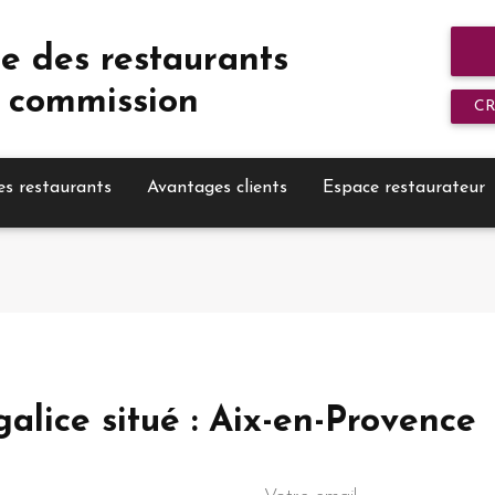
e des restaurants
 commission
C
es restaurants
Avantages clients
Espace restaurateur
galice situé : Aix-en-Provence