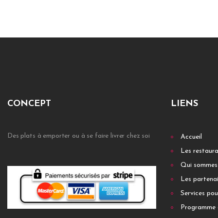
CONCEPT
LIENS
Des plats à emporter ou à se faire livrer chez soi
Accueil
Les restaur
Qui sommes
Les partenai
Services pou
Programme 