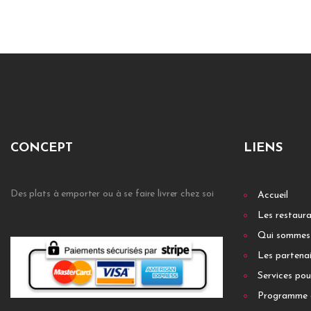
CONCEPT
LIENS
Des plats à emporter ou à se faire livrer chez soi
Accueil
Les restaur
Qui sommes
Les partenai
Services pou
Programme 