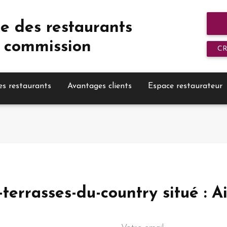
e des restaurants
 commission
C
es restaurants
Avantages clients
Espace restaurateur
-terrasses-du-country situé : 