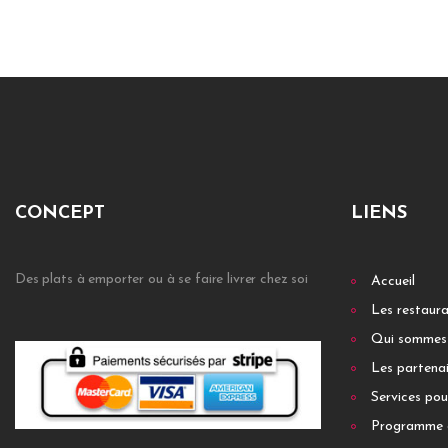
CONCEPT
LIENS
Des plats à emporter ou à se faire livrer chez soi
Accueil
Les restaur
Qui sommes
Les partenai
Services pou
Programme 