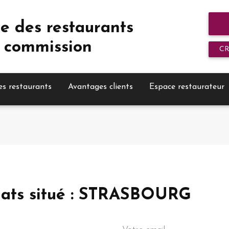
e des restaurants
 commission
C
es restaurants
Avantages clients
Espace restaurateur
-plats situé : STRASBOURG