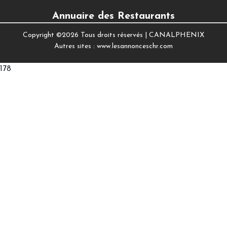
Annuaire des Restaurants
Copyright ©
2026 Tous droits réservés |
CANALPHENIX
Autres sites :
www.lesannonceschr.com
178