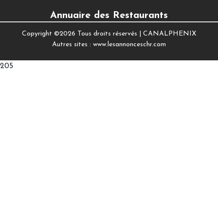
Annuaire des Restaurants
Copyright ©
2026 Tous droits réservés |
CANALPHENIX
Autres sites :
www.lesannonceschr.com
205