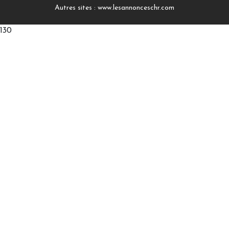
Autres sites :
www.lesannonceschr.com
130