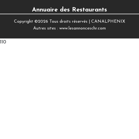
Annuaire des Restaurants
Copyright ©
2026 Tous droits réservés |
CANALPHENIX
Autres sites :
www.lesannonceschr.com
110