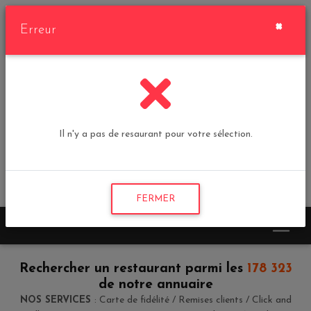
×
Erreur
Plateforme des restaurants
sans commission
Il n'y a pas de resaurant pour votre sélection.
Login | Inscription
Mon Panier :
0
Total : 0,00 €
FERMER
Rechercher un restaurant parmi les
178 323
de notre annuaire
NOS SERVICES
: Carte de fidélité / Remises clients / Click and