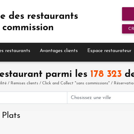
e des restaurants
 commission
C
es restaurants
Avantages clients
Espace restaurateur
estaurant parmi les
178 323
de
élité / Remises clients / Click and Collect "sans commissions" / Réservation 
 Plats