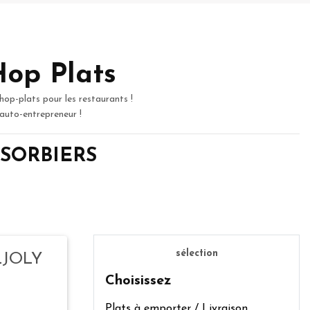
Hop Plats
hop-plats pour les restaurants !
 auto-entrepreneur !
de SORBIERS
sélection
LJOLY
Choisissez
Plats à emporter / Livraison