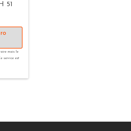
 51
ro
taire mais le
Ce service est