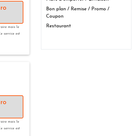
ro
Bon plan / Remise / Promo /
Coupon
Restaurant
taire mais le
Ce service est
ro
taire mais le
Ce service est