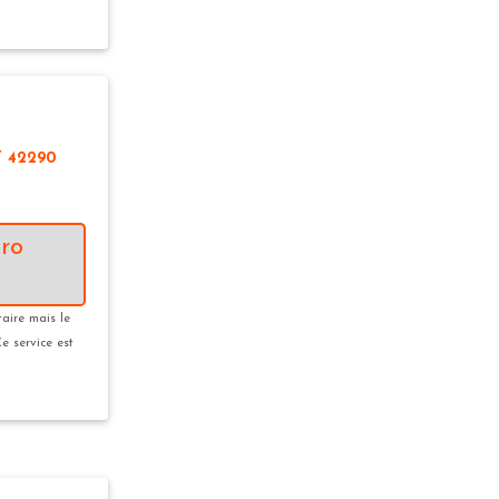
T 42290
ro
taire mais le
Ce service est