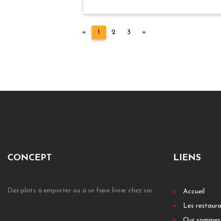
Précédent
Suivant
«
1
2
3
»
CONCEPT
LIENS
Des plats à emporter ou à se faire livrer chez soi
Accueil
Les restaur
Qui sommes