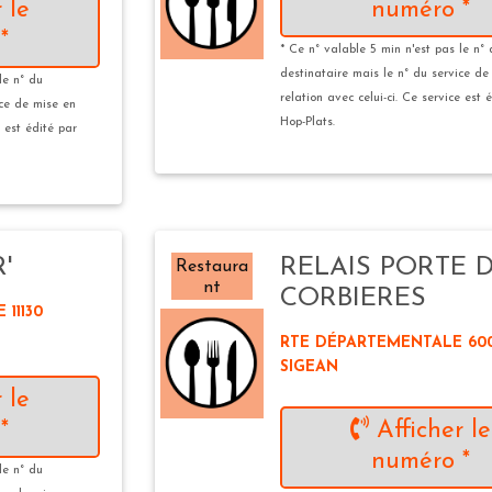
 le
numéro *
*
* Ce n° valable 5 min n'est pas le n°
destinataire mais le n° du service de
le n° du
relation avec celui-ci. Ce service est 
ice de mise en
Hop-Plats.
e est édité par
'
RELAIS PORTE 
Restaura
nt
CORBIERES
11130
RTE DÉPARTEMENTALE 6009
SIGEAN
 le
*
Afficher le
numéro *
le n° du