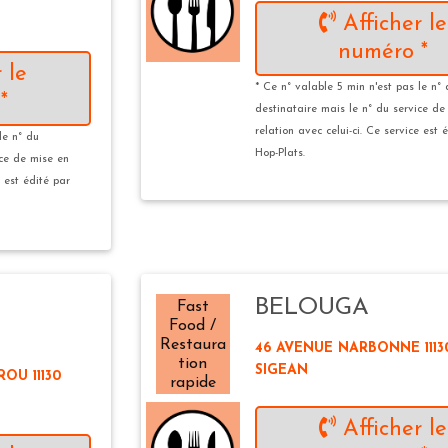
Afficher le
numéro *
 le
* Ce n° valable 5 min n'est pas le n°
*
destinataire mais le n° du service de
relation avec celui-ci. Ce service est 
le n° du
Hop-Plats.
ice de mise en
e est édité par
BELOUGA
Fast
Food /
Restaura
46 AVENUE NARBONNE 1113
tion
SIGEAN
ROU 11130
rapide
Afficher le