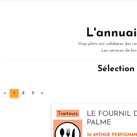
L'annuai
Hop-plats est solidaires des re
Les services de liv
Sélection
Précédent
Suivant
«
1
2
3
»
LE FOURNIL 
Traiteurs
PALME
36 AVENUE PERPIGNAN 