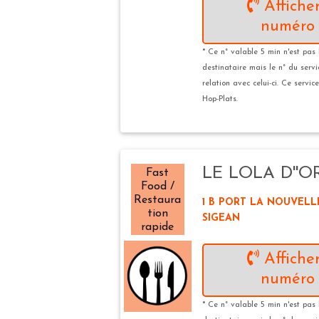
Afficher
numéro 
* Ce n° valable 5 min n'est pas 
destinataire mais le n° du serv
relation avec celui-ci. Ce servic
Hop-Plats.
LE LOLA D''OR
Fast
Food /
Restaura
1 B PORT LA NOUVELLE 
tion
SIGEAN
rapide
Afficher
numéro 
* Ce n° valable 5 min n'est pas 