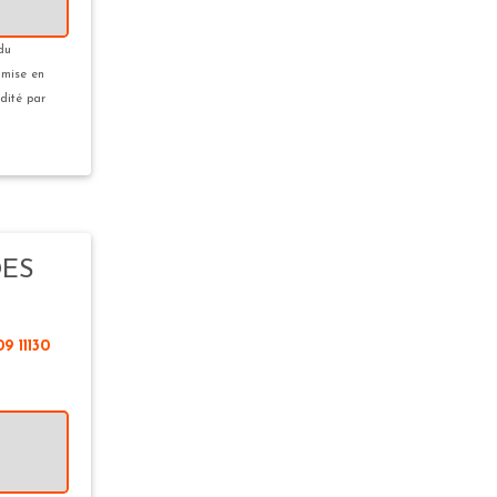
 du
 mise en
édité par
DES
 11130