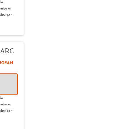
 du
 mise en
édité par
MARC
SIGEAN
 du
 mise en
édité par