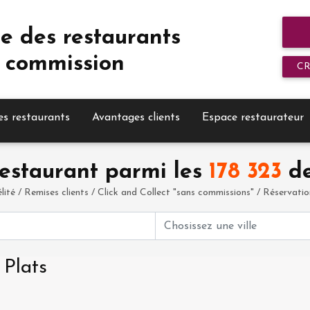
e des restaurants
 commission
C
es restaurants
Avantages clients
Espace restaurateur
estaurant parmi les
178 323
de
élité / Remises clients / Click and Collect "sans commissions" / Réservation 
 Plats