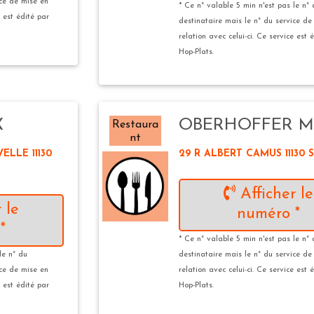
ice de mise en
* Ce n° valable 5 min n'est pas le n°
e est édité par
destinataire mais le n° du service de
relation avec celui-ci. Ce service est 
Hop-Plats.
X
OBERHOFFER 
Restaura
nt
ELLE 11130
29 R ALBERT CAMUS 11130 
Afficher le
 le
numéro *
*
* Ce n° valable 5 min n'est pas le n°
le n° du
destinataire mais le n° du service de
ice de mise en
relation avec celui-ci. Ce service est 
e est édité par
Hop-Plats.