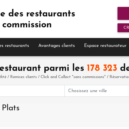
e des restaurants
 commission
C
es restaurants
Avantages clients
Espace restaurateur
estaurant parmi les
178 323
de
élité / Remises clients / Click and Collect "sans commissions" / Réservation 
 Plats