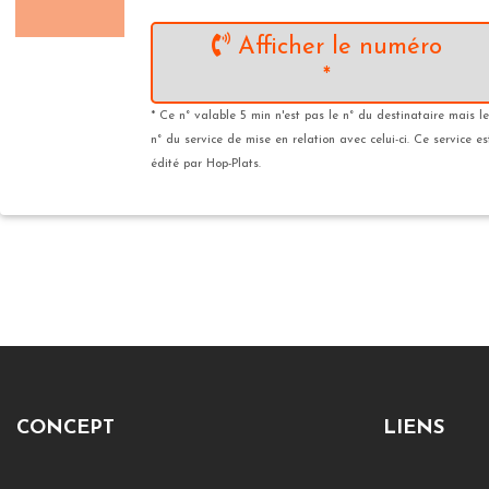
Afficher le numéro
*
* Ce n° valable 5 min n'est pas le n° du destinataire mais le
n° du service de mise en relation avec celui-ci. Ce service es
édité par Hop-Plats.
CONCEPT
LIENS